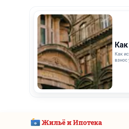
Как
Как и
взнос 
Жильё и Ипотека