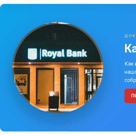
ДОК
К
Как 
нашл
собр
П