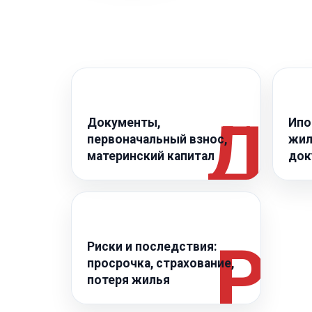
➥
◈
Документы,
Ипо
первоначальный взнос,
жил
материнский капитал
док
➥
Риски и последствия:
просрочка, страхование,
потеря жилья