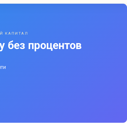
Й КАПИТАЛ
у без процентов
ы
чти