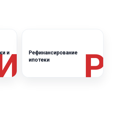
✺
ки и
Рефинансирование
ипотеки