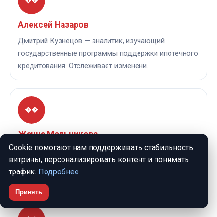
��
Алексей Назаров
Дмитрий Кузнецов — аналитик, изучающий
государственные программы поддержки ипотечного
кредитования. Отслеживает изменени…
��
Жанна Мельникова
Cookie помогают нам поддерживать стабильность
Елена Морозова — редактор, освещающий вопросы
витрины, персонализировать контент и понимать
страхования и рисков при ипотеке. Помогает
трафик.
Подробнее
читателям понять, какие страхов…
Принять