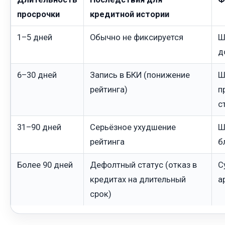
просрочки
кредитной истории
1–5 дней
Обычно не фиксируется
Ш
д
6–30 дней
Запись в БКИ (понижение
Ш
рейтинга)
п
с
31–90 дней
Серьёзное ухудшение
Ш
рейтинга
б
Более 90 дней
Дефолтный статус (отказ в
С
кредитах на длительный
а
срок)