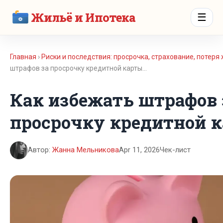
Жильё и Ипотека
☰
Главная
›
Риски и последствия: просрочка, страхование, потеря
штрафов за просрочку кредитной карты…
Как избежать штрафов 
просрочку кредитной 
Автор:
Жанна Мельникова
Apr 11, 2026
Чек-лист