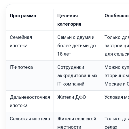
Программа
Целевая
Особенно
категория
Семейная
Семьи с двумя и
Только для
ипотека
более детьми до
застройщи
18 лет
для сельс
IT-ипотека
Сотрудники
Можно куп
аккредитованных
вторичном 
IT-компаний
Москве и 
Дальневосточная
Жители ДФО
Условия м
ипотека
Сельская ипотека
Жители сельской
Только для
местности
сёлах