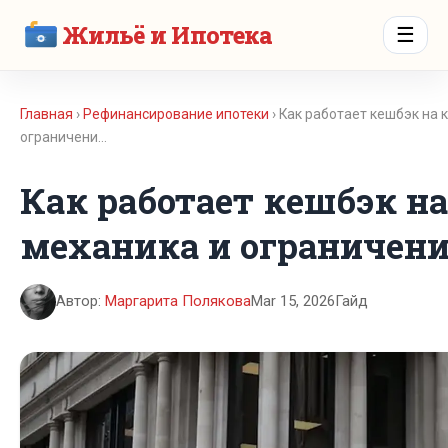
Жильё и Ипотека
☰
Главная
›
Рефинансирование ипотеки
› Как работает кешбэк на 
ограничени…
Как работает кешбэк на
механика и ограничен
Автор:
Маргарита Полякова
Mar 15, 2026
Гайд