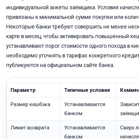
индивидуальной анкеты заёмщика. Условия начисл
привязаны к минимальной сумме покупки или колич
Некоторые банки требуют совершить не менее нес
карте в месяц, чтобы активировать повышенный кеш
устанавливают порог стоимости одного похода в ки
необходимо уточнять в тарифах конкретного креди
публикуются на официальном сайте банка.
Параметр
Типичные условия
Коммен
Размер кешбэка
Устанавливается
Зависит
банком
заёмщи
Лимит возврата
Устанавливается
Сверх л
банком
начисл