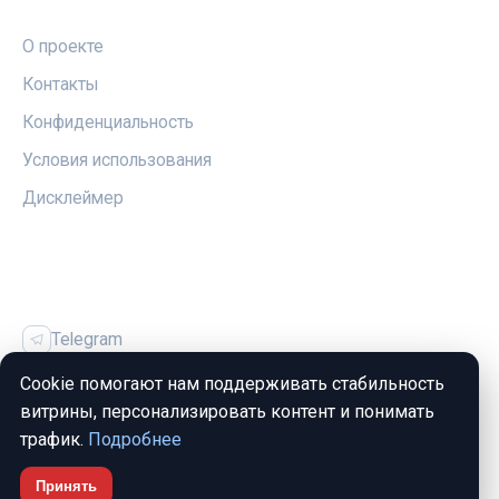
ПРАВОВАЯ ИНФОРМАЦИЯ
О проекте
Контакты
Конфиденциальность
Условия использования
Дисклеймер
СОЦСЕТИ
Telegram
Vk
Cookie помогают нам поддерживать стабильность
витрины, персонализировать контент и понимать
трафик.
Подробнее
Принять
© 2026 Жильё и Ипотека. Все права защищены.