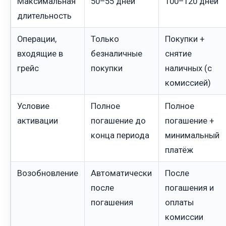
Максимальная
50–55 дней
100–120 дней
длительность
Операции,
Только
Покупки +
входящие в
безналичные
снятие
грейс
покупки
наличных (с
комиссией)
Условие
Полное
Полное
активации
погашение до
погашение +
конца периода
минимальный
платёж
Возобновление
Автоматически
После
после
погашения и
погашения
оплаты
комиссии