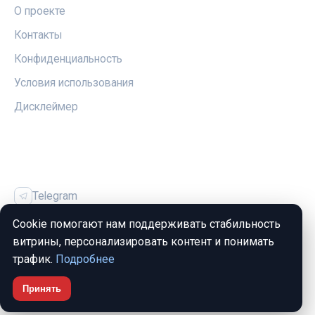
О проекте
Контакты
Конфиденциальность
Условия использования
Дисклеймер
СОЦСЕТИ
Telegram
Vk
Cookie помогают нам поддерживать стабильность
витрины, персонализировать контент и понимать
трафик.
Подробнее
Принять
© 2026 Жильё и Ипотека. Все права защищены.