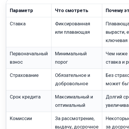
Параметр
Что смотреть
Почему э
Ставка
Фиксированная
Плавающа
или плавающая
вырасти, 
ключевая 
Первоначальный
Минимальный
Чем ниже 
взнос
порог
ставка и 
Страхование
Обязательное и
Без страх
добровольное
может бы
Срок кредита
Максимальный и
Долгий ср
оптимальный
увеличива
Комиссии
За рассмотрение,
Некоторые
выдачу, досрочное
за досроч