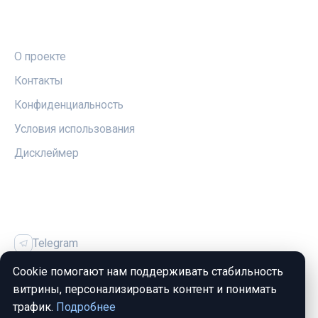
ПРАВОВАЯ ИНФОРМАЦИЯ
О проекте
Контакты
Конфиденциальность
Условия использования
Дисклеймер
СОЦСЕТИ
Telegram
Vk
Cookie помогают нам поддерживать стабильность
витрины, персонализировать контент и понимать
трафик.
Подробнее